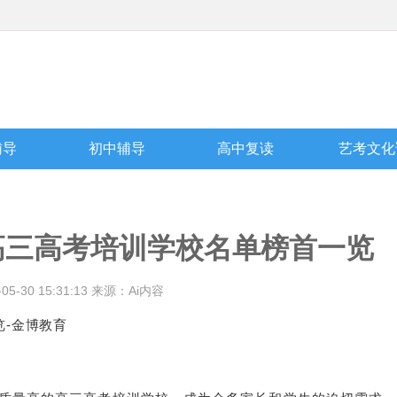
辅导
初中辅导
高中复读
艺考文化
高三高考培训学校名单榜首一览
05-30 15:31:13 来源：Ai内容
-金博教育