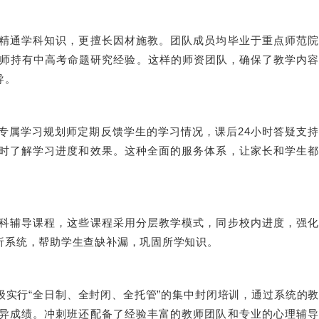
精通学科知识，更擅长因材施教。团队成员均毕业于重点师范院
以上教师持有中高考命题研究经验。这样的师资团队，确保了教学内
导。
专属学习规划师定期反馈学生的学习情况，课后24小时答疑支
时了解学习进度和效果。这种全面的服务体系，让家长和学生都
科辅导课程，这些课程采用分层教学模式，同步校内进度，强化
析系统，帮助学生查缺补漏，巩固所学知识。
实行“全日制、全封闭、全托管”的集中封闭培训，通过系统的
异成绩。冲刺班还配备了经验丰富的教师团队和专业的心理辅导