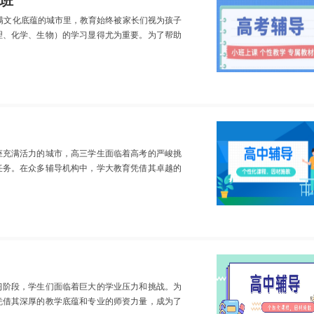
班
满文化底蕴的城市里，教育始终被家长们视为孩子
理、化学、生物）的学习显得尤为重要。为了帮助
座充满活力的城市，高三学生面临着高考的严峻挑
任务。在众多辅导机构中，学大教育凭借其卓越的
习阶段，学生们面临着巨大的学业压力和挑战。为
凭借其深厚的教学底蕴和专业的师资力量，成为了