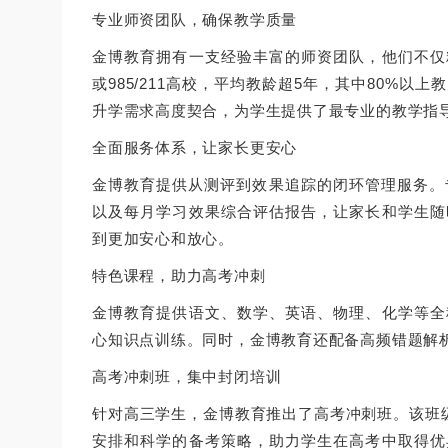
专业师资团队，确保教学质量
金博教育拥有一支经验丰富的师资团队，他们不仅
或985/211高校，平均教龄超5年，其中80%
升学需求高度契合，为学生提供了最专业的教学指
全面服务体系，让家长更安心
金博教育提供从测评到效果追踪的闭环管理服务。
以及每月学习效果综合评估报告，让家长和学生随
到更加安心和放心。
特色课程，助力高考冲刺
金博教育提供语文、数学、英语、物理、化学等全
心知识点训练。同时，金博教育还配备高频错题解
高考冲刺班，集中封闭培训
针对高三学生，金博教育推出了高考冲刺班。该班级
安排和科学的备考策略，助力学生在高考中取得优