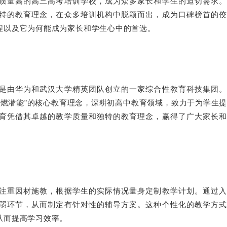
质量高的高三高考培训学校，成为众多家长和学生的迫切需求。
特的教育理念，在众多培训机构中脱颖而出，成为口碑榜首的佼
程以及它为何能成为家长和学生心中的首选。
是由华为和武汉大学精英团队创立的一家综合性教育科技集团。
，点燃潜能”的核心教育理念，深耕初高中教育领域，致力于为学生
育凭借其卓越的教学质量和独特的教育理念，赢得了广大家长和
注重因材施教，根据学生的实际情况量身定制教学计划。通过入
弱环节，从而制定有针对性的辅导方案。这种个性化的教学方式
从而提高学习效率。