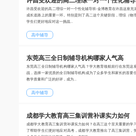
许昌受欢迎的高二理综一对一个性化辅导
许昌受欢迎的高二理综一对一个性化辅导班-金博教育在许昌这座充
成长道路上的重要一环。特别是到了高二这个关键阶段，理综（物
学生们更好地应对这一挑战...
高中辅导
东莞高三全日制辅导机构哪家人气高
东莞高三全日制辅导机构哪家人气高？学大教育领航前行在东莞这
战，选择一家优质的全日制辅导机构成为了众多学生和家长的首要
教学质量和广泛的好评，成为...
高中辅导
成都学大教育高三集训营补课实力如何
成都学大教育高三集训营补课实力如何？在高三这个至关重要的学
了帮助学生们更好地应对高考，成都学大教育推出了高三集训营，