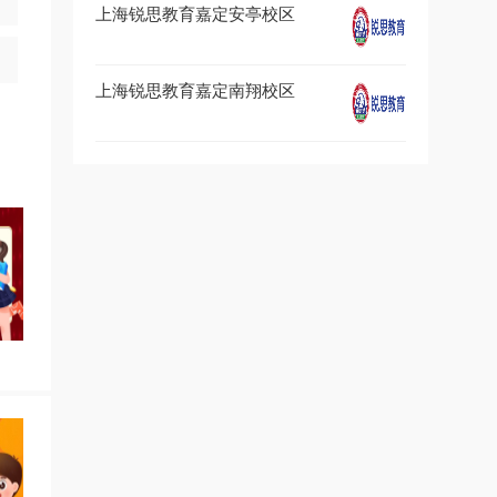
上海锐思教育嘉定安亭校区
上海锐思教育嘉定南翔校区