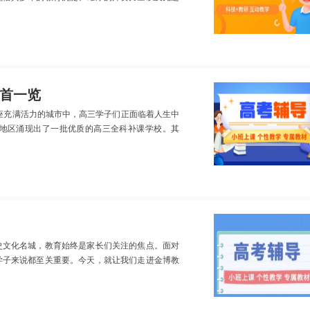
首一览
座充满活力的城市中，高三学子们正面临着人生中
地区涌现出了一批优质的高三全科补课学校。其
史文化名城，教育始终是家长们关注的焦点。面对
学子来说都至关重要。今天，就让我们走进金博教