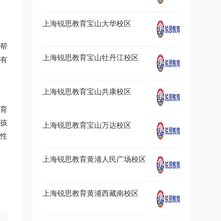
上海锐思教育宝山大华校区
帮
上海锐思教育宝山牡丹江校区
有
上海锐思教育宝山共康校区
育
“孩
上海锐思教育宝山万达校区
性
上海锐思教育黄浦人民广场校区
上海锐思教育黄浦西藏南校区