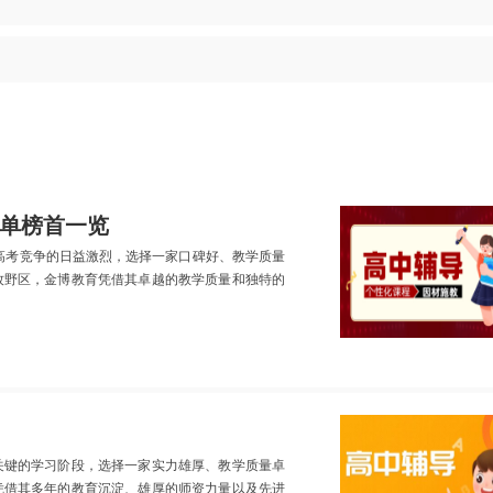
单榜首一览
高考竞争的日益激烈，选择一家口碑好、教学质量
牧野区，金博教育凭借其卓越的教学质量和独特的
关键的学习阶段，选择一家实力雄厚、教学质量卓
凭借其多年的教育沉淀、雄厚的师资力量以及先进