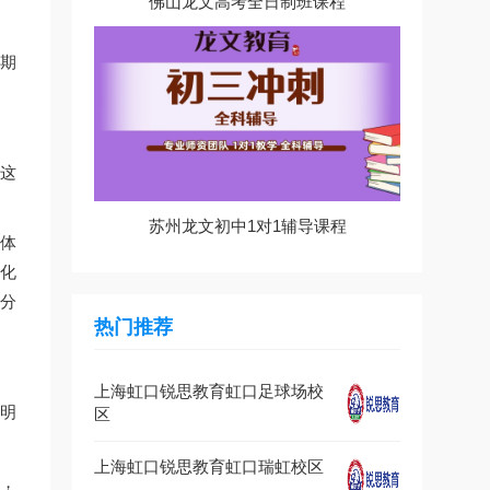
佛山龙文高考全日制班课程
期
这
苏州龙文初中1对1辅导课程
体
化
分
热门推荐
上海虹口锐思教育虹口足球场校
明
区
上海虹口锐思教育虹口瑞虹校区
，